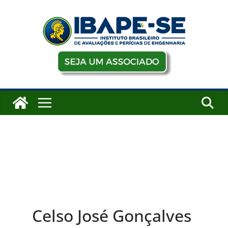
Pular
para
o
conteúdo
Celso José Gonçalves