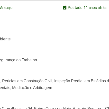
Aracaju
Postado 11 anos atrás
biente
Segurança do Trabalho
s,
Perícias em Construção Civil,
Inspeção Predial em Estádios d
entais,
Mediação e Arbitragem
 Cravalho, sala 04, Bairro Coroa do Meio, Aracaju-Sergipe – 